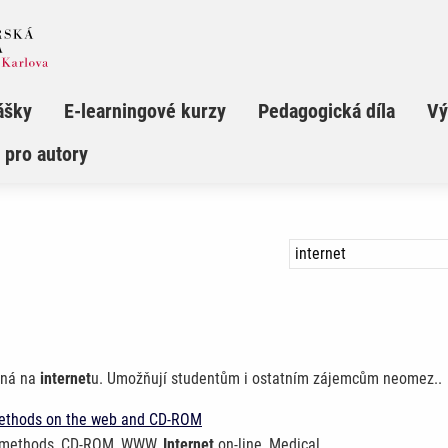
ášky
E-learningové kurzy
Pedagogická díla
Vý
 pro autory
vaná na
internet
u. Umožňují studentům i ostatním zájemcům neomez..
Methods on the web and CD-ROM
ry methods, CD-ROM, WWW,
Internet
on-line, Medical..