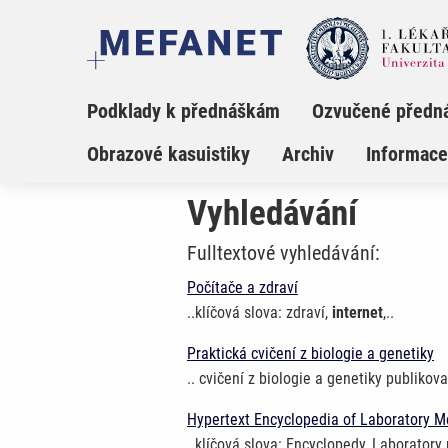
Podklady k přednáškám
Ozvučené předn
Obrazové kasuistiky
Archiv
Informace
Vyhledávání
Fulltextové vyhledávání:
Počítače a zdraví
..klíčová slova: zdraví,
internet
,..
Praktická cvičení z biologie a genetiky
.. cvičení z biologie a genetiky publiko
Hypertext Encyclopedia of Laboratory 
..klíčová slova: Encyclopedy, Laborato