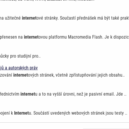
 na užitečné
internet
ové stránky. Součastí přednášek má být také prakt
e přenesen na
internet
ovou platformu Macromedia Flash. Je k dispozici
cky pro studijní pro..
jů a autorských práv
ozování
internet
ových stránek, včetně zpřístupňování jejich obsahu..
třednictvím
internet
u a to na vyšší úrovni, než je pasivní email. Jde ..
ipojení k
Internet
u. Součástí uvedených webových stránek jsou testy ..