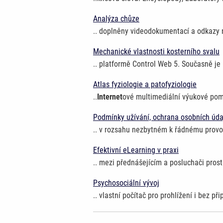
Analýza chůze
.. doplněny videodokumentací a odkazy
Mechanické vlastnosti kosterního svalu
.. platformě Control Web 5. Současně j
Atlas fyziologie a patofyziologie
..
Internet
ové multimediální výukové pomů
Podmínky užívání, ochrana osobních úda
.. v rozsahu nezbytném k řádnému prov
Efektivní eLearning v praxi
.. mezi přednášejícím a posluchači pros
Psychosociální vývoj
.. vlastní počítač pro prohlížení i bez př