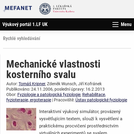
Výukový portál 1.LF UK
Menu
Rychlé vyhledávání
Mechanické vlastnosti
kosterního svalu
Autor:
Tomáš Kripner
, Zdeněk Wunsch, Jiří Kofránek
Publikováno: 24.11.2006, poslední úpravy: 16.2.2013
Obor:
Fyziologie a patologická fyziologie
,
Rehabilitace,
fyzioterapie, ergoterapie
| Pracoviště:
Ústav patologické fyziologie
Interaktivní výukový simulátor, provázený
vysvětlujícím textem, slouží k vysvětlení a
praktickému procvičení prostřednictvím
virtuálních experimentů se svalem