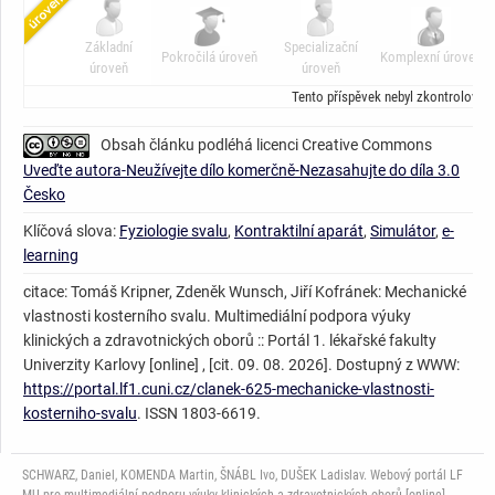
Základní
Specializační
Pokročilá úroveň
Komplexní úroveň
úroveň
úroveň
Tento příspěvek nebyl zkontrolován
Obsah článku podléhá licenci Creative Commons
Uveďte autora-Neužívejte dílo komerčně-Nezasahujte do díla 3.0
Česko
Klíčová slova:
Fyziologie svalu
,
Kontraktilní aparát
,
Simulátor
,
e-
learning
citace: Tomáš Kripner, Zdeněk Wunsch, Jiří Kofránek: Mechanické
vlastnosti kosterního svalu. Multimediální podpora výuky
klinických a zdravotnických oborů :: Portál 1. lékařské fakulty
Univerzity Karlovy [online] , [cit. 09. 08. 2026]. Dostupný z WWW:
https://portal.lf1.cuni.cz/clanek-625-mechanicke-vlastnosti-
kosterniho-svalu
. ISSN 1803-6619.
SCHWARZ, Daniel, KOMENDA Martin, ŠNÁBL Ivo, DUŠEK Ladislav. Webový portál LF
MU pro multimediální podporu výuky klinických a zdravotnických oborů [online],