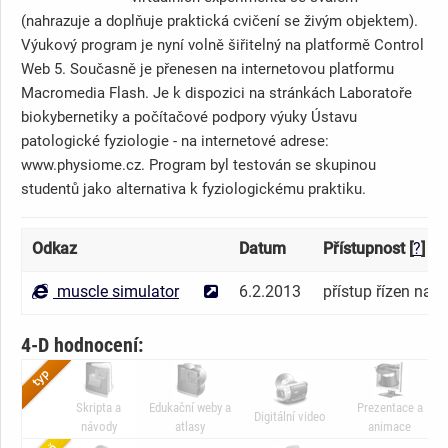
(nahrazuje a doplňuje praktická cvičení se živým objektem).
Výukový program je nyní volně šiřitelný na platformě Control
Web 5. Současně je přenesen na internetovou platformu
Macromedia Flash. Je k dispozici na stránkách Laboratoře
biokybernetiky a počítačové podpory výuky Ústavu
patologické fyziologie - na internetové adrese:
www.physiome.cz. Program byl testován se skupinou
studentů jako alternativa k fyziologickému praktiku.
Odkaz
Datum
Přístupnost [
?
]
muscle simulator
6.2.2013
přístup řízen na e
4-D hodnocení:
Skripta a
Edukační weby a
Prezentace a
Digitální video
návody
atlasy
animace