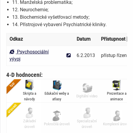
11. Manželská problematika;
12. Neurochemie;
13. Biochemické vyšetřovací metody;
14. Přístrojové vybavení Psychiatrické kliniky.
Odkaz
Datum
Přístupnost [
?
]
Psychosociální
6.2.2013
přístup řízen na
vývoj
4-D hodnocení:
Skripta a
Edukační weby a
Prezentace a
Digitální video
návody
atlasy
animace
Základní
Specializační
Pokročilá úroveň
Komplexní úroveň
úroveň
úroveň