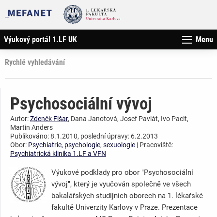
Výukový portál 1.LF UK
Menu
Rychlé vyhledávání
Psychosociální vývoj
Autor:
Zdeněk Fišar
, Dana Janotová, Josef Pavlát, Ivo Paclt,
Martin Anders
Publikováno: 8.1.2010, poslední úpravy: 6.2.2013
Obor:
Psychiatrie, psychologie, sexuologie
| Pracoviště:
Psychiatrická klinika 1.LF a VFN
Výukové podklady pro obor "Psychosociální
vývoj", který je vyučován společně ve všech
bakalářských studijních oborech na 1. lékařské
fakultě Univerzity Karlovy v Praze. Prezentace