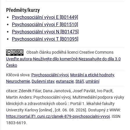
Předměty/kurzy
Psychosociální vývoj E [B01449]
Psychosociální vývoj F [B01510]
Psychosociální vývoj N [B01475]
Psychosociální vývoj T [B01095]
Obsah článku podléhá licenci Creative Commons
Uveďte autora-Neužívejte dílo komerčně-Nezasahujte do díla 3.0
Česko
Klíčová slova:
Psychosociální vývoj
,
Morální a etické hodnoty
,
Neurochemie
,
Duševní stav
,
eutanazie
,
Stáří
,
umírání
citace: Zdeněk Fišar, Dana Janotová, Josef Pavlát, Ivo Paclt,
Martin Anders: Psychosociální vývoj. Multimediální podpora výuky
klinických a zdravotnických oborů :: Portál 1. lékařské fakulty
Univerzity Karlovy [online] , [cit. 06. 08. 2026]. Dostupný z WWW:
https://portal.lf1.cuni.cz/clanek-879-psychosocialni-vyvoj
. ISSN
1803-6619.