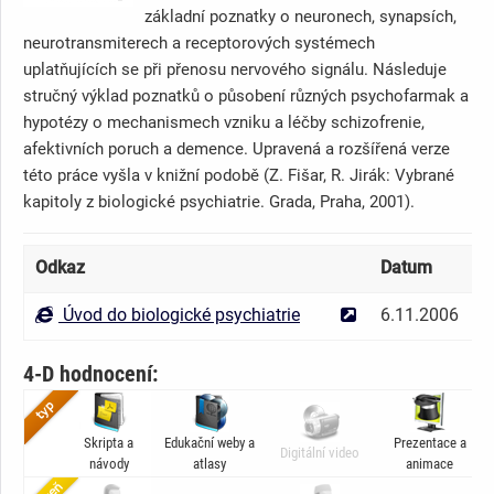
základní poznatky o neuronech, synapsích,
neurotransmiterech a receptorových systémech
uplatňujících se při přenosu nervového signálu. Následuje
stručný výklad poznatků o působení různých psychofarmak a
hypotézy o mechanismech vzniku a léčby schizofrenie,
afektivních poruch a demence. Upravená a rozšířená verze
této práce vyšla v knižní podobě (Z. Fišar, R. Jirák: Vybrané
kapitoly z biologické psychiatrie. Grada, Praha, 2001).
Odkaz
Datum
Úvod do biologické psychiatrie
6.11.2006
4-D hodnocení:
Skripta a
Edukační weby a
Prezentace a
Digitální video
návody
atlasy
animace