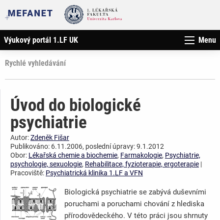
Výukový portál 1.LF UK
Menu
Rychlé vyhledávání
Úvod do biologické
psychiatrie
Autor:
Zdeněk Fišar
Publikováno: 6.11.2006, poslední úpravy: 9.1.2012
Obor:
Lékařská chemie a biochemie
,
Farmakologie
,
Psychiatrie,
psychologie, sexuologie
,
Rehabilitace, fyzioterapie, ergoterapie
|
Pracoviště:
Psychiatrická klinika 1.LF a VFN
Biologická psychiatrie se zabývá duševními
poruchami a poruchami chování z hlediska
přírodovědeckého. V této práci jsou shrnuty