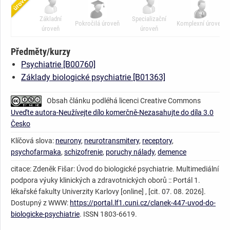
Základní
Specializační
Pokročilá úroveň
Komplexní úroveň
úroveň
úroveň
Předměty/kurzy
Psychiatrie [B00760]
Základy biologické psychiatrie [B01363]
Obsah článku podléhá licenci Creative Commons
Uveďte autora-Neužívejte dílo komerčně-Nezasahujte do díla 3.0
Česko
Klíčová slova:
neurony
,
neurotransmitery
,
receptory
,
psychofarmaka
,
schizofrenie
,
poruchy nálady
,
demence
citace: Zdeněk Fišar: Úvod do biologické psychiatrie. Multimediální
podpora výuky klinických a zdravotnických oborů :: Portál 1.
lékařské fakulty Univerzity Karlovy [online] , [cit. 07. 08. 2026].
Dostupný z WWW:
https://portal.lf1.cuni.cz/clanek-447-uvod-do-
biologicke-psychiatrie
. ISSN 1803-6619.