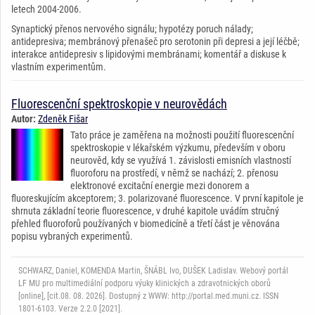
letech 2004-2006.
Synaptický přenos nervového signálu; hypotézy poruch nálady;
antidepresiva; membránový přenašeč pro serotonin při depresi a její léčbě;
interakce antidepresiv s lipidovými membránami; komentář a diskuse k
vlastním experimentům.
Fluorescenční spektroskopie v neurovědách
Autor:
Zdeněk Fišar
Tato práce je zaměřena na možnosti použití fluorescenční
spektroskopie v lékařském výzkumu, především v oboru
neurověd, kdy se využívá 1. závislosti emisních vlastností
fluoroforu na prostředí, v němž se nachází; 2. přenosu
elektronové excitační energie mezi donorem a
fluoreskujícím akceptorem; 3. polarizované fluorescence. V první kapitole je
shrnuta základní teorie fluorescence, v druhé kapitole uvádím stručný
přehled fluoroforů používaných v biomedicíně a třetí část je věnována
popisu vybraných experimentů.
SCHWARZ, Daniel, KOMENDA Martin, ŠNÁBL Ivo, DUŠEK Ladislav. Webový portál
LF MU pro multimediální podporu výuky klinických a zdravotnických oborů
[online], [cit.08. 08. 2026]. Dostupný z WWW: http://portal.med.muni.cz. ISSN
1801-6103. Verze 2.2.0 [2021].