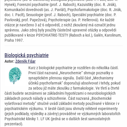
Hynek), Forenzní psychiatrie (prof. J. Raboch), Kazuistiky (doc. R. Jirák),
Komunikační dovednosti (as. J. Pavlát), Psychofarmakologie (doc. R. Jirák,
doc. I. Paclt), Sexuologie (prof. J. Raboch), Speciální psychiatrie (doc. P.
Pavlovský, prof. Papežová), Psychoterapie (as. P. Hellerová). Ke každé
otázce je navrženo 3 až 6 odpovědí, z nichž zkoušený má označit jednu
správnou. Jako zdroj byly použity částečně upravené otázky a odpovědi
publikované v knize PSYCHIATRIE-TESTY (Raboch a kol.), Galén, Karolinum,
Praha 1997.
Biologická psychiatrie
Autor:
Zdeněk Fišar
Kurz z biologické psychiatrie je rozdělen do několika částí.
První část nazvaná „Neurochemie“ shrnuje poznatky o
synaptickém přenosu signálu. Další část „Mechanismy
účinků psychofarmak“ doporučuji absolvovat i tehdy, pokud
za sebou již máte zkoušku z farmakologie. Ve třetí a čtvrté
části budete seznámeni se základními hypotézami o neurobiologických
základech poruch nálady a schizofrenie. Část nazvaná „Biochemické
vyšetřovací metody“ stručně uvádí základní metody používané v klinice i v
psychiatrickém výzkumu. V šesté části jsou shrnuty některé experimenty
(jejich podklady, výsledky a závěry) prováděné ve výzkumných laboratořích
Psychiatrické kliniky 1. LF UK (jedná se o dalších šest samostatných
prezentací).