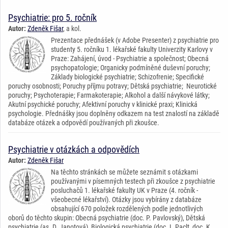
Psychiatrie: pro 5. ročník
Autor:
Zdeněk Fišar
, a kol.
Prezentace přednášek (v Adobe Presenter) z psychiatrie pro
studenty 5. ročníku 1. lékařské fakulty Univerzity Karlovy v
Praze: Zahájení, úvod - Psychiatrie a společnost; Obecná
psychopatologie; Organicky podmíněné duševní poruchy;
Základy biologické psychiatrie; Schizofrenie; Specifické
poruchy osobnosti; Poruchy příjmu potravy; Dětská psychiatrie; Neurotické
poruchy; Psychoterapie; Farmakoterapie; Alkohol a další návykové látky;
Akutní psychické poruchy; Afektivní poruchy v klinické praxi; Klinická
psychologie. Přednášky jsou doplněny odkazem na test znalostí na základě
databáze otázek a odpovědí používaných při zkoušce.
Psychiatrie v otázkách a odpovědích
Autor:
Zdeněk Fišar
Na těchto stránkách se můžete seznámit s otázkami
používanými v písemných testech při zkoušce z psychiatrie
posluchačů 1. lékařské fakulty UK v Praze (4. ročník -
všeobecné lékařství). Otázky jsou vybírány z databáze
obsahující 670 položek rozdělených podle jednotlivých
oborů do těchto skupin: Obecná psychiatrie (doc. P. Pavlovský), Dětská
psychiatrie (as. D. Janotová), Biologická psychiatrie (doc. I. Paclt, doc. K.