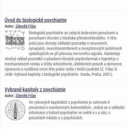
Úvod do biologické psychiatrie
Autor:
Zdeněk Fišar
Biologická psychiatrie se zabývá duševními poruchami a
poruchami chování z hlediska přírodovědeckého. V této
práci jsou shrnuty základní poznatky o neuronech,
synapsích, neurotransmiterech a receptorových systémech
uplatňujících se při přenosu nervového signálu. Následuje
stručný výklad poznatků o působení různých psychofarmak a hypotézy o
mechanismech vzniku a léčby schizofrenie, afektivních poruch a demence.
Upravená a rozšířená verze této práce vyšla v knižní podobě (Z. Fišar, R.
Jirák: Vybrané kapitoly z biologické psychiatrie. Grada, Praha, 2001).
Vybrané kapitoly z psychiatrie
Autor:
Zdeněk Fišar
Ve vybraných kapitolách z psychiatrie je zahrnuto 6
prezentací s namluveným komentářem. Jedná se o základní
informace o historii psychiatrie ve světě a v u nás, o
poruchách nálady a o psychózách.