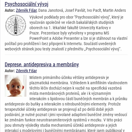
Psychosociální vývoj
Autor:
Zdeněk Fišar
, Dana Janotová, Josef Pavlát, Ivo Paclt, Martin Anders
Výukové podklady pro obor "Psychosociální vývoj", který je
vyučován společně ve všech bakalářských studijních
oborech na 1. lékařské fakultě Univerzity Karlovy v
Praze. Prezentace byly vytvořeny v programu MS
PowerPoint a Adobe Presenter a lze si je stáhnout na vlastní
počítač pro prohlížení i bez připojení k Internetu. Součástí uvedených
webových stránek jsou testy znalostí z předmětu „Psychosociální vývoj“.
Deprese, antidepresiva a membrány
Autor:
Zdeněk Fišar
Místem primárního účinku většiny antidepresiv je
plazmatická membrána. Vzhledem k amfifilním vlastnostem
těchto léčiv dochází nejen k vazbě na specifická vazebná
místa membránových proteinů, ale i k významným
interakcím s lipidovou částí buněčných membrán a k průniku
antidepresiv do buňky a interakcím s nitrobuněčnými elementy. Protože
terapeutické účinky antidepresiv se projevují až po delší době jejich
podávání, je nutné poznat i jimi vyvolané adaptivní buněčné změny vedoucí
ke změnám funkce neurotransmiterových systémů v mozku. V této práci
jsou shrnuty výsledky studia mechanismů účinků antidepresiv a jejich
interakcí s modelovými i buněčnými membránami, které jsem publikoval v