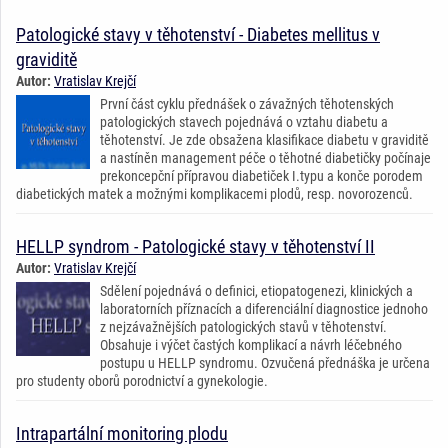
Patologické stavy v těhotenství - Diabetes mellitus v
graviditě
Autor:
Vratislav Krejčí
První část cyklu přednášek o závažných těhotenských
patologických stavech pojednává o vztahu diabetu a
těhotenství. Je zde obsažena klasifikace diabetu v graviditě
a nastíněn management péče o těhotné diabetičky počínaje
prekoncepční přípravou diabetiček I.typu a konče porodem
diabetických matek a možnými komplikacemi plodů, resp. novorozenců.
HELLP syndrom - Patologické stavy v těhotenství II
Autor:
Vratislav Krejčí
Sdělení pojednává o definici, etiopatogenezi, klinických a
laboratorních příznacích a diferenciální diagnostice jednoho
z nejzávažnějších patologických stavů v těhotenství.
Obsahuje i výčet častých komplikací a návrh léčebného
postupu u HELLP syndromu. Ozvučená přednáška je určena
pro studenty oborů porodnictví a gynekologie.
Intrapartální monitoring plodu