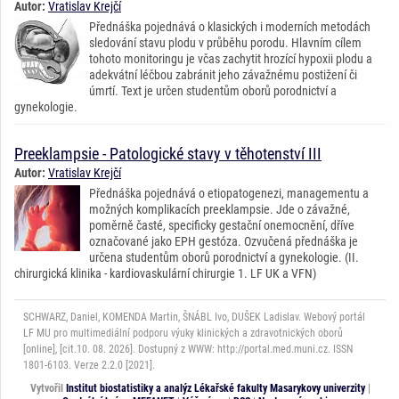
Autor:
Vratislav Krejčí
Přednáška pojednává o klasických i moderních metodách
sledování stavu plodu v průběhu porodu. Hlavním cílem
tohoto monitoringu je včas zachytit hrozící hypoxii plodu a
adekvátní léčbou zabránit jeho závažnému postižení či
úmrtí. Text je určen studentům oborů porodnictví a
gynekologie.
Preeklampsie - Patologické stavy v těhotenství III
Autor:
Vratislav Krejčí
Přednáška pojednává o etiopatogenezi, managementu a
možných komplikacích preeklampsie. Jde o závažné,
poměrně časté, specificky gestační onemocnění, dříve
označované jako EPH gestóza. Ozvučená přednáška je
určena studentům oborů porodnictví a gynekologie. (II.
chirurgická klinika - kardiovaskulární chirurgie 1. LF UK a VFN)
SCHWARZ, Daniel, KOMENDA Martin, ŠNÁBL Ivo, DUŠEK Ladislav. Webový portál
LF MU pro multimediální podporu výuky klinických a zdravotnických oborů
[online], [cit.10. 08. 2026]. Dostupný z WWW: http://portal.med.muni.cz. ISSN
1801-6103. Verze 2.2.0 [2021].
Vytvořil
Institut biostatistiky a analýz Lékařské fakulty Masarykovy univerzity
|