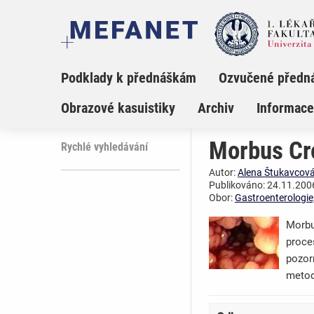
Podklady k přednáškám
Ozvučené předn
Obrazové kasuistiky
Archiv
Informace
Morbus Cr
Rychlé vyhledávání
Autor:
Alena Štukavcov
Publikováno: 24.11.2006
Obor:
Gastroenterologie
Morbu
proces
pozor
metody