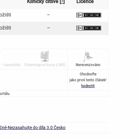
Klinicky citlivé [
?
]
Licence
ožišti
–
ožišti
–
 – kasuistiky
E-learningové kurzy (LMS)
Nerecenzováno
Ohodnoťte
jako první tento článek!
hodnotit
ortálu.
čně-Nezasahujte do díla 3.0 Česko