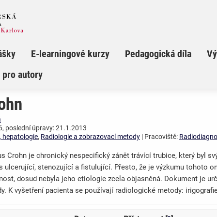
ášky
E-learningové kurzy
Pedagogická díla
Vý
 pro autory
ohn
á
, poslední úpravy: 21.1.2013
, hepatologie
,
Radiologie a zobrazovací metody
| Pracoviště:
Radiodiagnos
s Crohn je chronický nespecifický zánět trávící trubice, který byl 
 ulcerující, stenozující a fistulující. Přesto, že je výzkumu tohot
nost, dosud nebyla jeho etiologie zcela objasněná. Dokument je ur
. K vyšetření pacienta se používají radiologické metody: irigografi