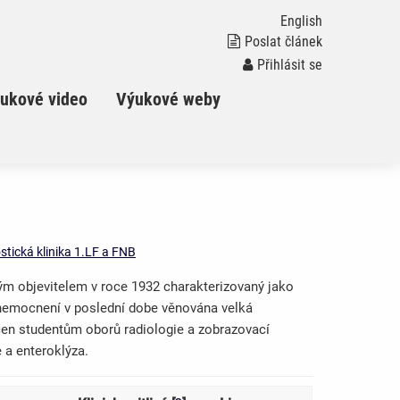
English
Poslat článek
Přihlásit se
ukové video
Výukové weby
tická klinika 1.LF a FNB
svým objevitelem v roce 1932 charakterizovaný jako
o onemocnení v poslední dobe věnována velká
čen studentům oborů radiologie a zobrazovací
e a enteroklýza.