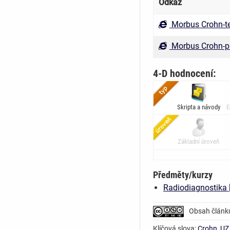
Odkaz
Morbus Crohn-t
Morbus Crohn-p
4-D hodnocení:
Skripta a návody
E
Základní úroveň
Předměty/kurzy
Radiodiagnostika 
Obsah článk
Klíčová slova:
Crohn
,
UZ