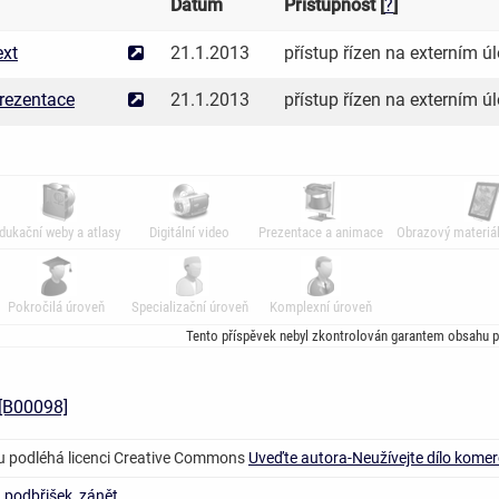
Datum
Přístupnost [
?
]
ext
21.1.2013
přístup řízen na externím úl
rezentace
21.1.2013
přístup řízen na externím úl
dukační weby a atlasy
Digitální video
Prezentace a animace
Obrazový materiál
Pokročilá úroveň
Specializační úroveň
Komplexní úroveň
Tento příspěvek nebyl zkontrolován garantem obsahu p
[B00098]
u podléhá licenci Creative Commons
Uveďte autora-Neužívejte dílo komer
,
podbřišek
,
zánět