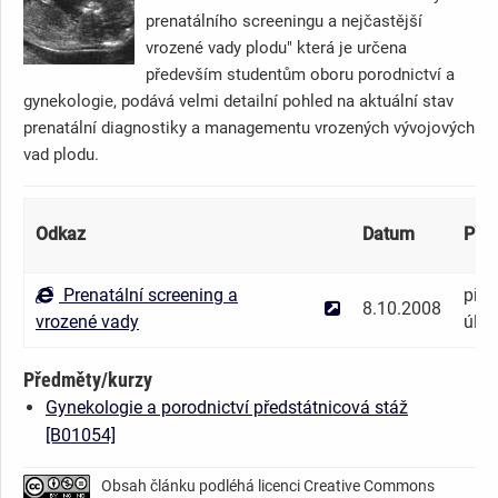
prenatálního screeningu a nejčastější
vrozené vady plodu" která je určena
především studentům oboru porodnictví a
gynekologie, podává velmi detailní pohled na aktuální stav
prenatální diagnostiky a managementu vrozených vývojových
vad plodu.
Odkaz
Datum
Přís
Prenatální screening a
přís
8.10.2008
vrozené vady
úlož
Předměty/kurzy
Gynekologie a porodnictví předstátnicová stáž
[B01054]
Obsah článku podléhá licenci Creative Commons