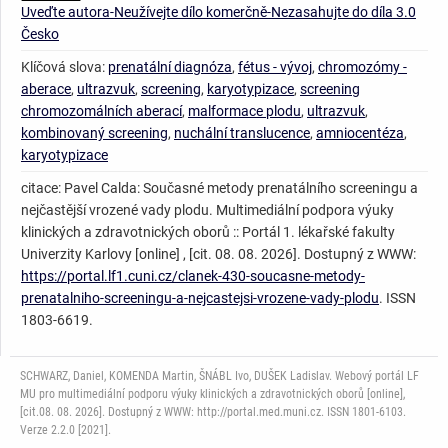
Uveďte autora-Neužívejte dílo komerčně-Nezasahujte do díla 3.0
Česko
Klíčová slova:
prenatální diagnóza
,
fétus - vývoj
,
chromozómy -
aberace
,
ultrazvuk
,
screening
,
karyotypizace
,
screening
chromozomálních aberací
,
malformace plodu
,
ultrazvuk
,
kombinovaný screening
,
nuchální translucence
,
amniocentéza
,
karyotypizace
citace: Pavel Calda: Současné metody prenatálního screeningu a
nejčastější vrozené vady plodu. Multimediální podpora výuky
klinických a zdravotnických oborů :: Portál 1. lékařské fakulty
Univerzity Karlovy [online] , [cit. 08. 08. 2026]. Dostupný z WWW:
https://portal.lf1.cuni.cz/clanek-430-soucasne-metody-
prenatalniho-screeningu-a-nejcastejsi-vrozene-vady-plodu
. ISSN
1803-6619.
SCHWARZ, Daniel, KOMENDA Martin, ŠNÁBL Ivo, DUŠEK Ladislav. Webový portál LF
MU pro multimediální podporu výuky klinických a zdravotnických oborů [online],
[cit.08. 08. 2026]. Dostupný z WWW: http://portal.med.muni.cz. ISSN 1801-6103.
Verze 2.2.0 [2021].