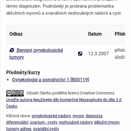
těmto diagnózám. Podrobněji je probrána problematika
děložních myomů a ovariálních nezhoubných nádorů a cyst.
Odkaz
Datum
Přístupn
Benigní gynekologické
přístup 
12.3.2007
tumory
úložišti
Předměty/kurzy
Gynekologie a porodnictví 1 [B00119]
Obsah článku podléhá licenci Creative Commons
Uveďte autora-Neužívejte dílo komerčně-Nezasahujte do díla 3.0
Česko
Klíčová slova:
gynekologické nádory
,
myom
,
diagnóza
diferenciální
,
ovarium - cysty
,
nezhoubné nádory
,
děložní myom
,
tumory adnex
,
ovariální cysty