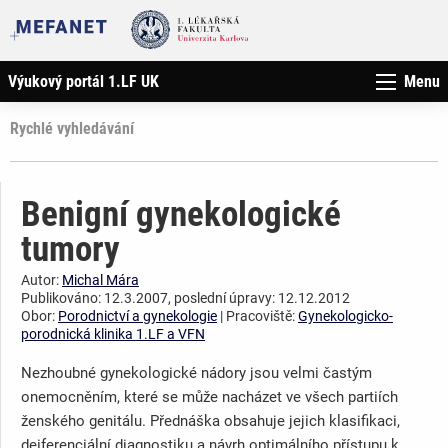
Výukový portál 1.LF UK
Menu
Rychlé vyhledávání
Benigní gynekologické
tumory
Autor:
Michal Mára
Publikováno: 12.3.2007, poslední úpravy: 12.12.2012
Obor:
Porodnictví a gynekologie
| Pracoviště:
Gynekologicko-
porodnická klinika 1.LF a VFN
Nezhoubné gynekologické nádory jsou velmi častým
onemocněním, které se může nacházet ve všech partiích
ženského genitálu. Přednáška obsahuje jejich klasifikaci,
deiferenciální diagnostiku a návrh optimálního přístupu k