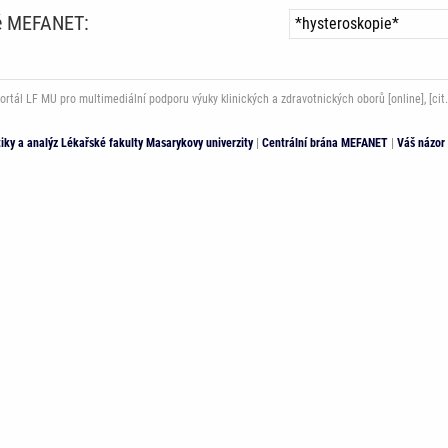
ně MEFANET:
ál LF MU pro multimediální podporu výuky klinických a zdravotnických oborů [online], [cit.
stiky a analýz Lékařské fakulty Masarykovy univerzity
|
Centrální brána MEFANET
|
Váš názor