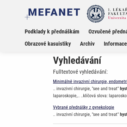
Podklady k přednáškám
Ozvučené předn
Obrazové kasuistiky
Archiv
Informace
Vyhledávání
Fulltextové vyhledávání:
Minimálně invazivní chirurgie, endometr
.. invazivní chirurgie, "see and treat"
hys
laparoskopie,.. ..klíčová slova: laparosk
Vybrané přednášky z gynekologie
.. invazivní chirurgie, "see and treat"
hys