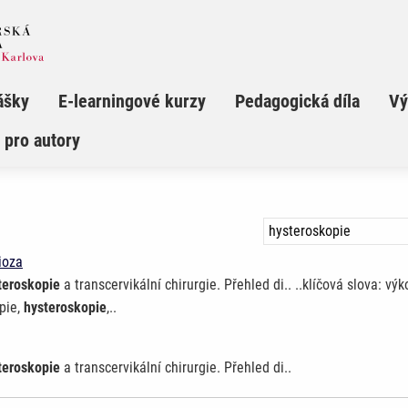
ášky
E-learningové kurzy
Pedagogická díla
Vý
 pro autory
ioza
teroskopie
a transcervikální chirurgie. Přehled di.. ..klíčová slova: 
opie,
hysteroskopie
,..
teroskopie
a transcervikální chirurgie. Přehled di..