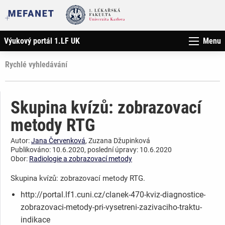
Výukový portál 1.LF UK
Menu
Rychlé vyhledávání
Skupina kvízů: zobrazovací
metody RTG
Autor:
Jana Červenková
, Zuzana Džupinková
Publikováno: 10.6.2020, poslední úpravy: 10.6.2020
Obor:
Radiologie a zobrazovací metody
Skupina kvízů: zobrazovací metody RTG.
http://portal.lf1.cuni.cz/clanek-470-kviz-diagnostice-
zobrazovaci-metody-pri-vysetreni-zazivaciho-traktu-
indikace