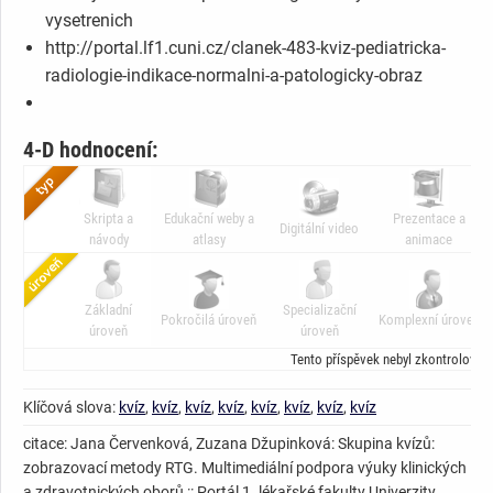
vysetrenich
http://portal.lf1.cuni.cz/clanek-483-kviz-pediatricka-
radiologie-indikace-normalni-a-patologicky-obraz
4-D hodnocení:
Skripta a
Edukační weby a
Prezentace a
Digitální video
návody
atlasy
animace
Základní
Specializační
Pokročilá úroveň
Komplexní úroveň
úroveň
úroveň
Tento příspěvek nebyl zkontrolován
Klíčová slova:
kvíz
,
kvíz
,
kvíz
,
kvíz
,
kvíz
,
kvíz
,
kvíz
,
kvíz
citace: Jana Červenková, Zuzana Džupinková: Skupina kvízů:
zobrazovací metody RTG. Multimediální podpora výuky klinických
a zdravotnických oborů :: Portál 1. lékařské fakulty Univerzity