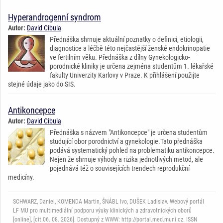
Hyperandrogenní syndrom
Autor:
David Cibula
Přednáška shrnuje aktuální poznatky o definici, etiologii,
diagnostice a léčbě této nejčastější ženské endokrinopatie
ve fertilním věku. Přednáška z dílny Gynekologicko-
porodnické kliniky je určena zejména studentům 1. lékařské
fakulty Univerzity Karlovy v Praze. K přihlášení použijte
stejné údaje jako do SIS.
Antikoncepce
Autor:
David Cibula
Přednáška s názvem "Antikoncepce" je určena studentům
studující obor porodnictví a gynekologie.Tato přednáška
podává systematický pohled na problematiku antikoncepce.
Nejen že shrnuje výhody a rizika jednotlivých metod, ale
pojednává též o souvisejících trendech reprodukční
medicíny.
SCHWARZ, Daniel, KOMENDA Martin, ŠNÁBL Ivo, DUŠEK Ladislav. Webový portál
LF MU pro multimediální podporu výuky klinických a zdravotnických oborů
[online], [cit.06. 08. 2026]. Dostupný z WWW: http://portal.med.muni.cz. ISSN