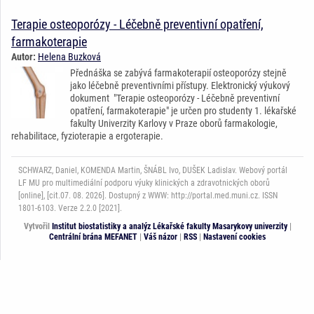
Terapie osteoporózy - Léčebně preventivní opatření,
farmakoterapie
Autor:
Helena Buzková
Přednáška se zabývá farmakoterapií osteoporózy stejně
jako léčebně preventivními přístupy. Elektronický výukový
dokument "Terapie osteoporózy - Léčebně preventivní
opatření, farmakoterapie" je určen pro studenty 1. lékařské
fakulty Univerzity Karlovy v Praze oborů farmakologie,
rehabilitace, fyzioterapie a ergoterapie.
SCHWARZ, Daniel, KOMENDA Martin, ŠNÁBL Ivo, DUŠEK Ladislav. Webový portál
LF MU pro multimediální podporu výuky klinických a zdravotnických oborů
[online], [cit.07. 08. 2026]. Dostupný z WWW: http://portal.med.muni.cz. ISSN
1801-6103. Verze 2.2.0 [2021].
Vytvořil
Institut biostatistiky a analýz Lékařské fakulty Masarykovy univerzity
|
Centrální brána MEFANET
|
Váš názor
|
RSS
|
Nastavení cookies