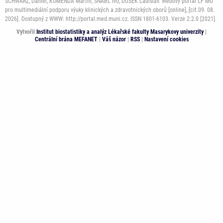
SCHWARZ, Daniel, KOMENDA Martin, ŠNÁBL Ivo, DUŠEK Ladislav. Webový portál LF MU
pro multimediální podporu výuky klinických a zdravotnických oborů [online], [cit.09. 08.
2026]. Dostupný z WWW: http://portal.med.muni.cz. ISSN 1801-6103. Verze 2.2.0 [2021].
Vytvořil
Institut biostatistiky a analýz Lékařské fakulty Masarykovy univerzity
|
Centrální brána MEFANET
|
Váš názor
|
RSS
|
Nastavení cookies